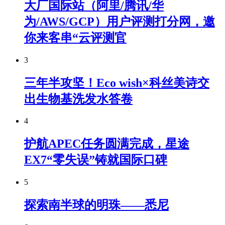
大厂国际站（阿里/腾讯/华
为/AWS/GCP）用户评测打分网，邀
你来客串“云评测官
3
三年半攻坚！Eco wish×科丝美诗交
出生物基洗发水答卷
4
护航APEC任务圆满完成，星途
EX7“零失误”铸就国际口碑
5
探索南半球的明珠——悉尼