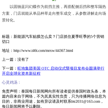
以固驰蓝闪幻蝶作为前挡主推，再搭配侧后挡和整车隔热
方案，门店就能从单品种草走向整车成交，从参数讲解走向场
景转化。
标题：新能源汽车贴膜怎么卖？门店抓住夏季旺季的5个营销
切口
地址：http://www.t46t.com/mrxw/44367.html
上一篇：没有了
下一篇：
旺地集团美国 OTC 启动仪式暨项目发布会圆满举行
开启全球化资本新征程
心灵鸡汤：
免责声明：泰国每日新闻网向所有读者提供泰国时政头条，本
篇内容来自于网络，不为其真实性负责，只为传播网络信息为
目的，非商业用途，如有异议请及时联系btr2031@163.com，
每日新闻网将予以删除。