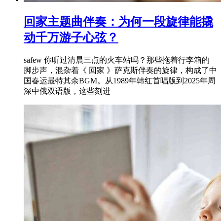
回家主题曲伴奏：为何一段旋律能撬
动千万游子心弦？
safew 你听过清晨三点的火车站吗？那些拖着行李箱的
脚步声，混杂着《 回家 》萨克斯伴奏的旋律，构成了中
国春运最特其余BGM。从1989年韩红首唱版到2025年周
深中俄双语版，这些刻进