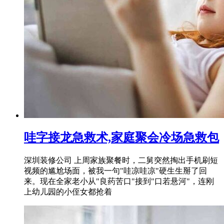
哇字接龙急救术,家庭聚会冷场急救包
深圳装修公司 上周家族聚餐时，二舅突然掏出手机刷短
视频的尴尬场面，被我一句"哇凉哇凉"硬生生掰了回
来。现在全家老小从"良药苦口"接到"口若悬河"，连刚
上幼儿园的小侄女都抢着