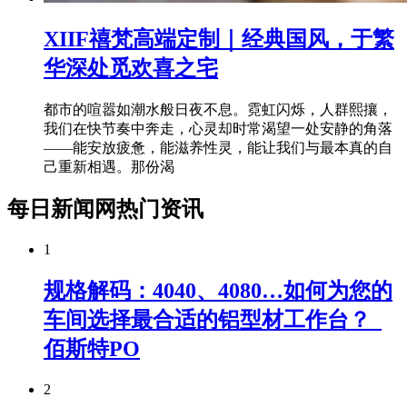
XIIF禧梵高端定制｜经典国风，于繁
华深处觅欢喜之宅
都市的喧嚣如潮水般日夜不息。霓虹闪烁，人群熙攘，
我们在快节奏中奔走，心灵却时常渴望一处安静的角落
——能安放疲惫，能滋养性灵，能让我们与最本真的自
己重新相遇。那份渴
每日新闻网热门资讯
1
规格解码：4040、4080…如何为您的
车间选择最合适的铝型材工作台？_
佰斯特PO
2