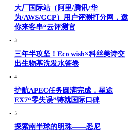
大厂国际站（阿里/腾讯/华
为/AWS/GCP）用户评测打分网，邀
你来客串“云评测官
3
三年半攻坚！Eco wish×科丝美诗交
出生物基洗发水答卷
4
护航APEC任务圆满完成，星途
EX7“零失误”铸就国际口碑
5
探索南半球的明珠——悉尼