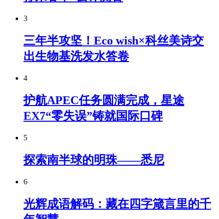
3
三年半攻坚！Eco wish×科丝美诗交
出生物基洗发水答卷
4
护航APEC任务圆满完成，星途
EX7“零失误”铸就国际口碑
5
探索南半球的明珠——悉尼
6
光辉成语解码：藏在四字箴言里的千