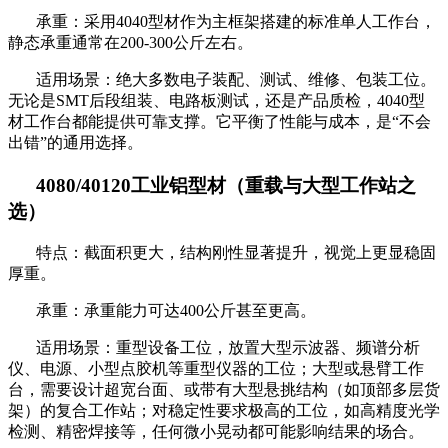
承重：采用
4040型材作为主框架搭建的标准单人工作台，
静态承重通常在200-300公斤左右。
适用场景：绝大多数电子装配、测试、维修、包装工位。
无论是
SMT后段组装、电路板测试，还是产品质检，4040型
材工作台都能提供可靠支撑。它平衡了性能与成本，是“不会
出错”的通用选择。
4080/401
2
0工业铝型材（重载与大型工作站之
选）
特点：截面积更大，结构刚性显著提升，视觉上更显稳固
厚重。
承重：承重能力可达
400公斤甚至更高。
适用场景：重型设备工位，放置大型示波器、频谱分析
仪、电源、小型点胶机等重型仪器的工位；大型或悬臂工作
台，需要设计超宽台面、或带有大型悬挑结构（如顶部多层货
架）的复合工作站；对稳定性要求极高的工位，如高精度光学
检测、精密焊接等，任何微小晃动都可能影响结果的场合。