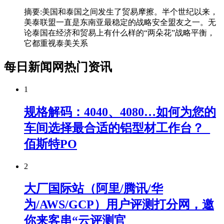
摘要:美国和泰国之间发生了贸易摩擦。半个世纪以来，
美泰联盟一直是东南亚最稳定的战略安全盟友之一。无
论泰国在经济和贸易上有什么样的“两朵花”战略平衡，
它都重视泰美关系
每日新闻网热门资讯
1
规格解码：4040、4080…如何为您的
车间选择最合适的铝型材工作台？_
佰斯特PO
2
大厂国际站（阿里/腾讯/华
为/AWS/GCP）用户评测打分网，邀
你来客串“云评测官