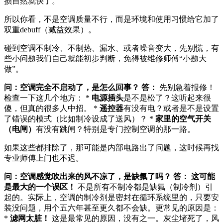
损自然就快了。
所以你看，不是空调质量不行，而是环境和使用习惯给它加了
双重debuff（减益效果）。
碰到空调不制冷、不制热、漏水、或者噪音变大，先别慌，有
些小问题我们自己就能初步判断，免得被维修师傅“小题大
做”。
问：空调完全不启动了，是怎么回事？
答：
先别急着报修！
检查一下这几个地方： *
电源插头
是不是松了？这听起来很
傻，但真的很多人中招。 *
遥控器
有没有电？或者是不是设置
了错误的模式（比如制冷设成了送风）？ *
家里的空气开关
（电闸）
有没有跳闸？特别是专门控制空调的那一路。
如果这些都排除了，那可能是内部电路出了问题，这时候再找
专业师傅上门也不迟。
问：空调感觉吹出来的风不凉了，是缺氟了吗？
答：
这可能
是最大的一个误区！
不是所有不制冷都是缺氟（制冷剂）引
起的。实际上，空调的制冷剂是密封在循环系统里的，只要安
装没问题，用个五六年甚至更久都不会缺。更常见的原因是：
*
滤网太脏！
这是最常见的原因，没有之一。灰尘堵死了，风