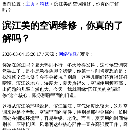
当前位置：
主页
>
科技
> 滨江美的空调维修，你真的了解
吗？
滨江美的空调维修，你真的了
解吗？
2026-03-04 15:20:17
/
来源：
网络转载
/
阅读：
你家在滨江吗？夏天热到不行，冬天冷得发抖，这时候空调突
然罢工了，是不是急得跳脚？我猜，你第一时间肯定想的是：
找谁修？怎么修？会不会被坑？别急，这事儿咱们还真得好好
唠唠。滨江这地方，湿度大，夏天热得久，空调使用频率高，
出问题的几率自然也大。今天，我就围绕“滨江美的空调维
修”这个核心，跟你聊聊里面的门道。
这得从滨江的环境说起。滨江靠江，空气湿度比较大，这对空
调来说是个考验。空调里面的零件，特别是那些金属的，长时
间处在潮湿环境里，容易生锈、老化。而且，夏天用的时间特
别长，压缩机啊、风扇啊这些核心部件一直在高强度工作，磨