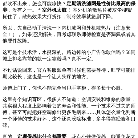
都吹不出来，怎么可能凉快？
定期清洗滤网是性价比最高的保
养
，没有之一。 *
室外机太脏！
室外机的散热片被灰尘柳絮
糊住了，散热效果大打折扣，制冷效率就急剧下降。
所以，先自己动手清洗一下内机滤网和外机散热片（注意安
全！），如果还没解决，再考虑联系师傅检查是否漏氟或者其
他硬件故障。
这可是个技术活，水挺深的。路边摊的小广告你敢信吗？58同
城上排名靠前的就一定靠谱吗？真不一定。
不过话说回来，官方客服派单有时候也需要等待，旺季可能排
期比较长，这也是一个让人头疼的地方。
师傅上门了，你也不能完全当甩手掌柜，得多长个心眼。
这里有个知识盲区，很多人不知道：空调安装和维修的质量，
其实很大程度上影响着它的寿命和性能。一个技术不过关的师
傅，甚至可能把好空调修出更多毛病来……具体怎么量化判断
一个师傅的技术好坏，这个还真没啥标准，多半得靠经验和口
碑。
真的，
定期保养比什么都重要
。花点小钱做保养，能避免花大