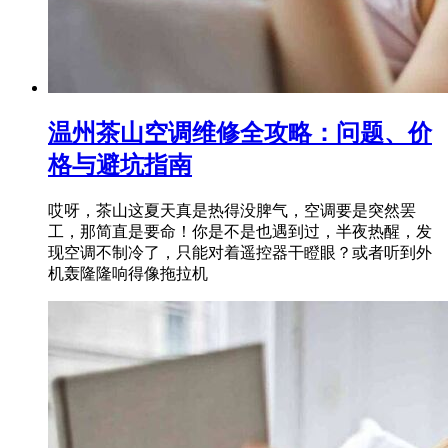
温州茶山空调维修全攻略：问题、价
格与避坑指南
哎呀，茶山这夏天真是热得没脾气，空调要是突然罢
工，那简直是要命！你是不是也遇到过，半夜热醒，发
现空调不制冷了，只能对着遥控器干瞪眼？或者听到外
机轰隆隆响得像拖拉机