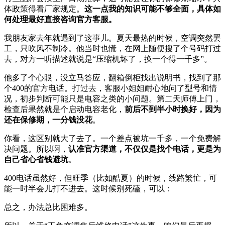
体政策得看厂家规定。
这一点我的知识可能不够全面，具体如
何处理最好直接咨询官方客服。
我朋友家去年就遇到了这事儿。夏天最热的时候，空调突然罢
工，只吹风不制冷。他当时也慌，在网上随便搜了个号码打过
去，对方一听描述就说是“压缩机坏了，换一个得一千多”。
他多了个心眼，没立马答应，翻箱倒柜找出说明书，找到了那
个400的官方电话。打过去，客服小姐姐耐心地问了型号和情
况，初步判断可能只是电容之类的小问题。第二天师傅上门，
检查后果然就是个启动电容老化，
前后不到半小时换好，因为
还在保修期，一分钱没花
。
你看，这区别就大了去了。一个差点被坑一千多，一个免费解
决问题。所以啊，
认准官方渠道，不仅仅是找个电话，更是为
自己省心省钱避坑
。
400电话虽然好，但旺季（比如酷夏）的时候，线路繁忙，可
能一时半会儿打不进去。这时候别死磕，可以：
总之，办法总比困难多。