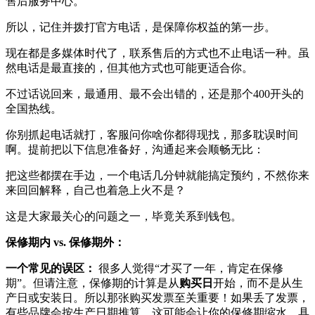
售后服务中心。
所以，记住并拨打官方电话，是保障你权益的第一步。
现在都是多媒体时代了，联系售后的方式也不止电话一种。虽
然电话是最直接的，但其他方式也可能更适合你。
不过话说回来，最通用、最不会出错的，还是那个400开头的
全国热线。
你别抓起电话就打，客服问你啥你都得现找，那多耽误时间
啊。提前把以下信息准备好，沟通起来会顺畅无比：
把这些都摆在手边，一个电话几分钟就能搞定预约，不然你来
来回回解释，自己也着急上火不是？
这是大家最关心的问题之一，毕竟关系到钱包。
保修期内 vs. 保修期外：
一个常见的误区：
很多人觉得“才买了一年，肯定在保修
期”。但请注意，保修期的计算是从
购买日
开始，而不是从生
产日或安装日。所以那张购买发票至关重要！如果丢了发票，
有些品牌会按生产日期推算，这可能会让你的保修期缩水，具