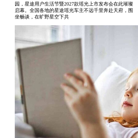
园，星途用户生活节暨2027款瑶光上市发布会在此璀璨
启幕。全国各地的星途瑶光车主不远千里奔赴天府，围
坐畅谈，在旷野星空下共