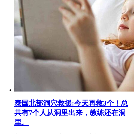
泰国北部洞穴救援:今天再救3个！总
共有7个人从洞里出来，教练还在洞
里。