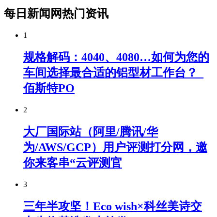
每日新闻网热门资讯
1
规格解码：4040、4080…如何为您的
车间选择最合适的铝型材工作台？_
佰斯特PO
2
大厂国际站（阿里/腾讯/华
为/AWS/GCP）用户评测打分网，邀
你来客串“云评测官
3
三年半攻坚！Eco wish×科丝美诗交