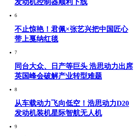
发动机控制器顺利下线
6
不止惊艳！君佩×张艺兴把中国匠心
带上戛纳红毯
7
同台大众、日产等巨头 浩思动力出席
英国峰会破解产业转型难题
8
从车载动力飞向低空！浩思动力D20
发动机装机星际智航无人机
9