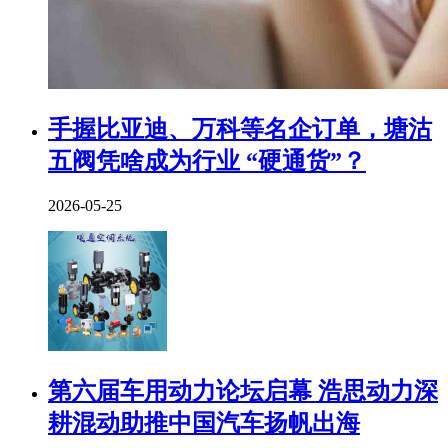
手握比亚迪、万科等名企订单，塘沽
五阀凭啥成为行业 “硬通货”？
2026-05-25
第六届车用动力论坛启幕 浩思动力深
耕混动助推中国汽车扬帆出海